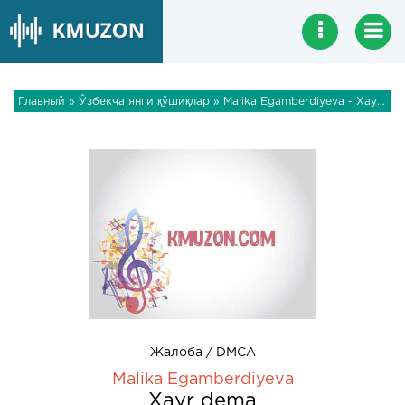
Главный
»
Ўзбекча янги қўшиқлар
» Malika Egamberdiyeva - Xayr dema
Жалоба / DMCA
Malika Egamberdiyeva
Xayr dema