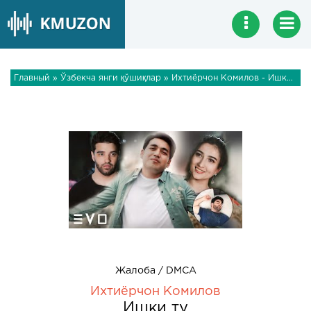
Главный
»
Ўзбекча янги қўшиқлар
» Ихтиёрчон Комилов - Ишки ту
Жалоба / DMCA
Ихтиёрчон Комилов
Ишки ту