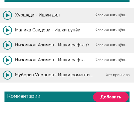
Хуршеди - Ишки дил
Ўзбекча янги қўшиқлар
Малика Саидова - Ишки дунёи
Ўзбекча янги қўшиқлар
Низомчон Азимов - Ишки рафта (remix)
Ўзбекча янги қўшиқлар
Низомчон Азимов - Ишки рафта
Ўзбекча янги қўшиқлар
Мубориз Усмонов - Ишки романтики
Хит премьера
Комментарии
Добавить