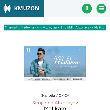
Главный
»
Ўзбекча янги қўшиқлар
» Sirojiddin Alixo'jayev - Malikam
Жалоба / DMCA
Sirojiddin Alixo'jayev
Malikam