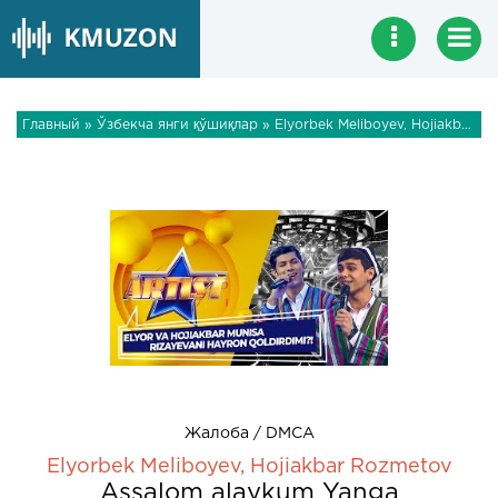
Главный
»
Ўзбекча янги қўшиқлар
» Elyorbek Meliboyev, Hojiakbar Rozmetov - Assalom alaykum Yanga
Жалоба / DMCA
Elyorbek Meliboyev, Hojiakbar Rozmetov
Assalom alaykum Yanga