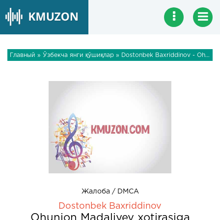
Главный
»
Ўзбекча янги қўшиқлар
» Dostonbek Baxriddinov - Ohunjon Madaliyev xotirasiga
Жалоба / DMCA
Dostonbek Baxriddinov
Ohunjon Madaliyev xotirasiga