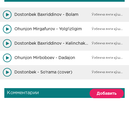
Dostonbek Baxriddinov - Bolam
Ўзбекча янги қўшиқлар
Ohunjon Mirgafurov - Yolg'izligim
Ўзбекча янги қўшиқлар
Dostonbek Baxriddinov - Kelinchakga aytib qo'ying yig'lamasin
Ўзбекча янги қўшиқлар
Ohunjon Mirboboev - Dadajon
Ўзбекча янги қўшиқлар
Dostonbek - So'rama (cover)
Ўзбекча янги қўшиқлар
Комментарии
Добавить