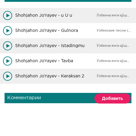
Shohjahon Jo'rayev - u U u
Ўзбекча янги қўшиқлар
Shohjahon Jo'rayev - Gulnora
Узбекские песни (Архив)
Shohjahon Jo'rayev - Istadingmu
Ўзбекча янги қўшиқлар
Shohjahon Jo'rayev - Tavba
Ўзбекча янги қўшиқлар
Shohjahon Jo'rayev - Keraksan 2
Ўзбекча янги қўшиқлар
Комментарии
Добавить