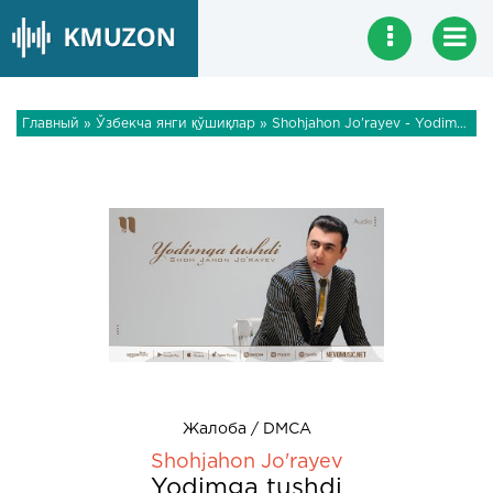
Главный
»
Ўзбекча янги қўшиқлар
» Shohjahon Jo'rayev - Yodimga tushdi
Жалоба / DMCA
Shohjahon Jo'rayev
Yodimga tushdi