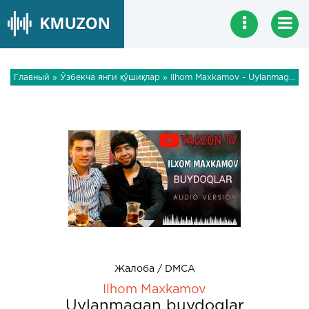
Главный
»
Ўзбекча янги қўшиқлар
» Ilhom Maxkamov - Uylanmagan buydoqlar
Жалоба / DMCA
Ilhom Maxkamov
Uylanmagan buydoqlar