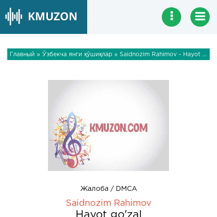
Главный
»
Ўзбекча янги қўшиқлар
» Saidnozim Rahimov - Hayot go'zal
Жалоба / DMCA
Saidnozim Rahimov
Hayot go'zal