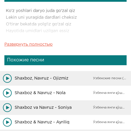
Ko'z yoshlari daryo juda go'zal qiz
Lekin uni yuragida dardlari cheksiz
O'tirar bekatda yolg'iz go'zal qiz
Hayotida umidlari uzilgan essiz
Развернуть полностью
O go'zal qiz
Yig'lamagin bo'ldi
Bo'ldi bo'ldi bo'ldi
Похожие песни
O go'zal qiz
Yig'lamagin bo'ldi
Yoshing dunyoga to'ldi
Shaxboz, Navruz - Ojizmiz
Узбекские песни (Архив)
Shaxboz & Navruz - Nola
Ўзбекча янги қўшиқлар
Shaxboz va Navruz - Soniya
Ўзбекча янги қўшиқлар
Shaxboz & Navruz - Ayriliq
Ўзбекча янги қўшиқлар