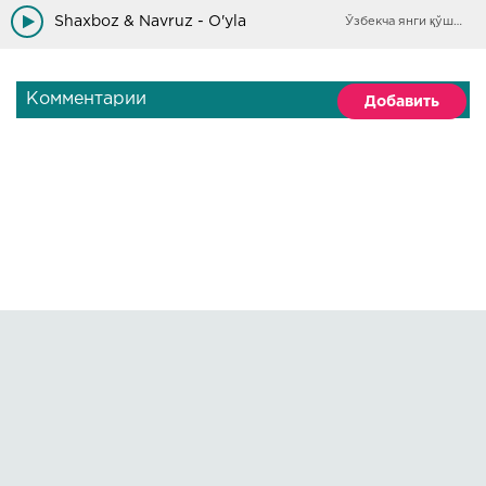
Shaxboz & Navruz - O'yla
Ўзбекча янги қўшиқлар
Комментарии
Добавить
Правообладателям
О сайте
По всем вопросам пишите на:
kmuzoncom@mail.ru