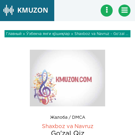
Главный
»
Ўзбекча янги қўшиқлар
» Shaxboz va Navruz - Go'zal Qiz
Жалоба / DMCA
Shaxboz va Navruz
Go'zal Qiz