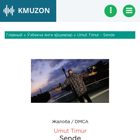
Главный
»
Ўзбекча янги қўшиқлар
» Umut Timur - Sende
Жалоба / DMCA
Umut Timur
Sende