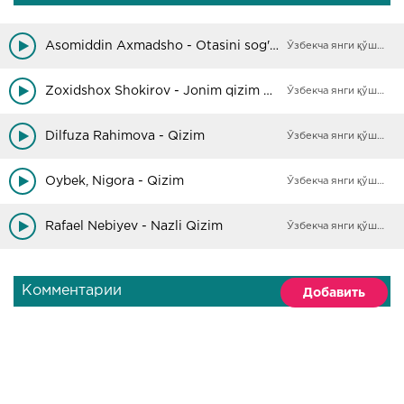
Asomiddin Axmadsho - Otasini sog'ingan qizim
Ўзбекча янги қўшиқлар
Zoxidshox Shokirov - Jonim qizim mehribon qizim
Ўзбекча янги қўшиқлар
Dilfuza Rahimova - Qizim
Ўзбекча янги қўшиқлар
Oybek, Nigora - Qizim
Ўзбекча янги қўшиқлар
Rafael Nebiyev - Nazli Qizim
Ўзбекча янги қўшиқлар
Комментарии
Добавить