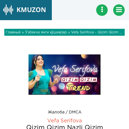
Главный
»
Ўзбекча янги қўшиқлар
» Vefa Serifova - Qizim Qizim Nazli Qizim
Жалоба / DMCA
Vefa Serifova
Qizim Qizim Nazli Qizim