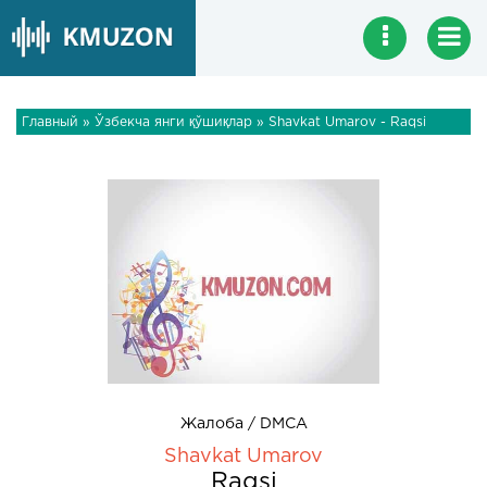
Главный
»
Ўзбекча янги қўшиқлар
» Shavkat Umarov - Raqsi
Жалоба / DMCA
Shavkat Umarov
Raqsi