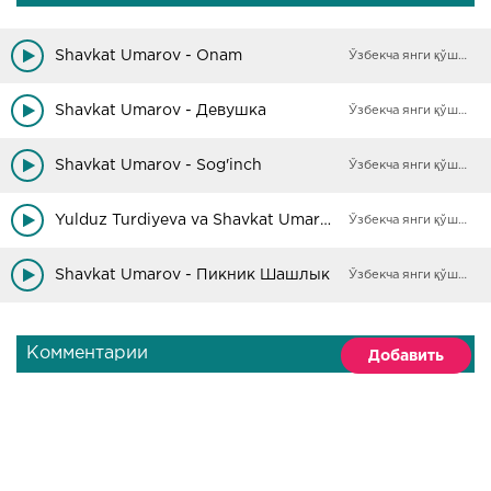
Shavkat Umarov - Onam
Ўзбекча янги қўшиқлар
Shavkat Umarov - Девушка
Ўзбекча янги қўшиқлар
Shavkat Umarov - Sog'inch
Ўзбекча янги қўшиқлар
Yulduz Turdiyeva va Shavkat Umarov - O'ynasin
Ўзбекча янги қўшиқлар
Shavkat Umarov - Пикник Шашлык
Ўзбекча янги қўшиқлар
Комментарии
Добавить