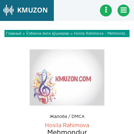
Главный
»
Ўзбекча янги қўшиқлар
» Hosila Rahimova - Mehmondur
Жалоба / DMCA
Hosila Rahimova
Mehmondur