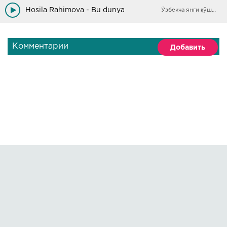
Hosila Rahimova - Bu dunya
Ўзбекча янги қўшиқлар
Комментарии
Добавить
Правообладателям
О сайте
По всем вопросам пишите на:
kmuzoncom@mail.ru