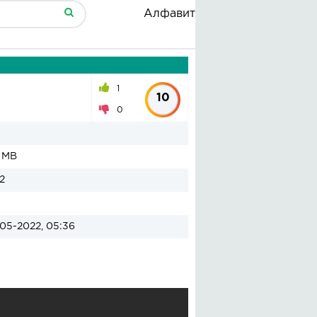
Алфавит
1
10
0
2 MB
2
05-2022, 05:36