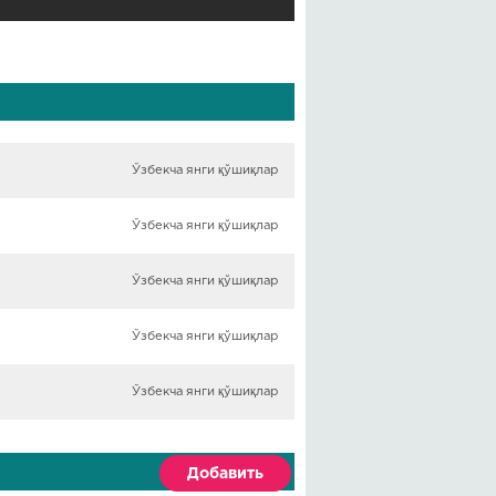
Ўзбекча янги қўшиқлар
Ўзбекча янги қўшиқлар
Ўзбекча янги қўшиқлар
Ўзбекча янги қўшиқлар
Ўзбекча янги қўшиқлар
Добавить