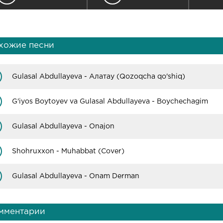
хожие песни
Gulasal Abdullayeva - Алатау (Qozoqcha qo'shiq)
G'iyos Boytoyev va Gulasal Abdullayeva - Boychechagim
Gulasal Abdullayeva - Onajon
Shohruxxon - Muhabbat (Cover)
Gulasal Abdullayeva - Onam Derman
мментарии