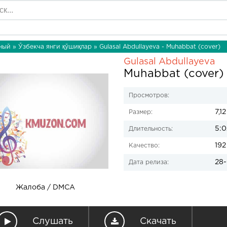
ный
»
Ўзбекча янги қўшиқлар
» Gulasal Abdullayeva - Muhabbat (cover)
Gulasal Abdullayeva
Muhabbat (cover)
Просмотров:
7,1
Размер:
5:0
Длительность:
192
Качество:
28-
Дата релиза:
Жалоба / DMCA
Слушать
Скачать