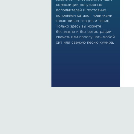
композиции популярных
исполнителей и постоянно
пополняем каталог новинками
талантливых певцов и певиц.
Только здесь вы можете
бесплатно и без регистрации
скачать или прослушать любой
хит или свежую песню кумира.
По