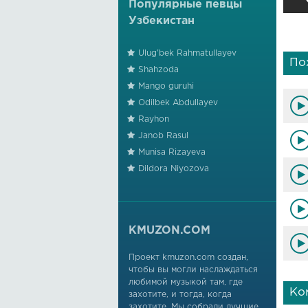
Популярные певцы
Узбекистан
Ulug'bek Rahmatullayev
По
Shahzoda
Mango guruhi
Odilbek Abdullayev
Rayhon
Janob Rasul
Munisa Rizayeva
Dildora Niyozova
KMUZON.COM
Проект kmuzon.com создан,
чтобы вы могли наслаждаться
любимой музыкой там, где
Ко
захотите, и тогда, когда
захотите. Мы собрали лучшие