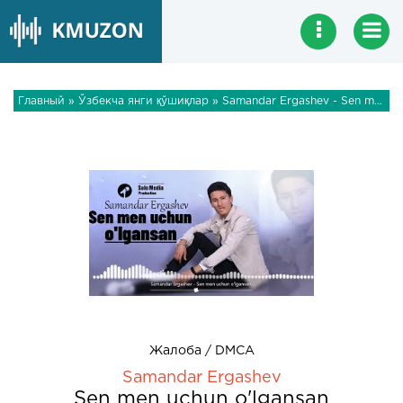
Главный
»
Ўзбекча янги қўшиқлар
» Samandar Ergashev - Sen men uchun o'lgansan
Жалоба / DMCA
Samandar Ergashev
Sen men uchun o'lgansan