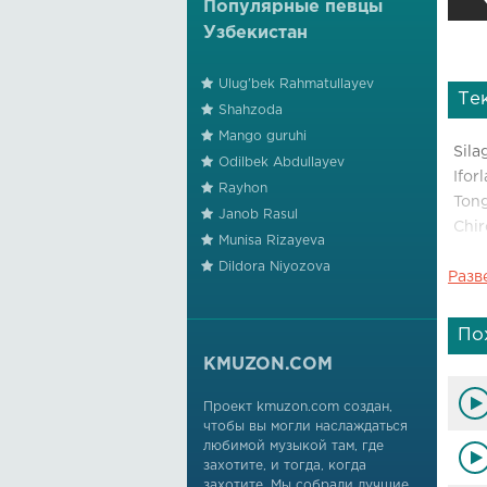
Популярные певцы
Узбекистан
Ulug'bek Rahmatullayev
Те
Shahzoda
Mango guruhi
Sila
Odilbek Abdullayev
Ifor
Rayhon
Tong
Janob Rasul
Chir
Munisa Rizayeva
Dildora Niyozova
Разв
Sila
Ifor
Tong
По
Chir
KMUZON.COM
Ray
Проект kmuzon.com создан,
чтобы вы могли наслаждаться
Chir
любимой музыкой там, где
Ray
захотите, и тогда, когда
Chir
захотите. Мы собрали лучшие