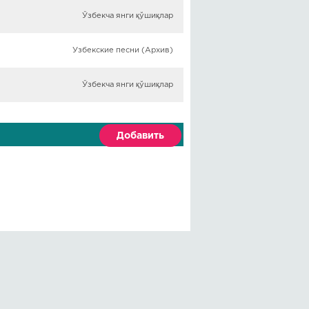
Ўзбекча янги қўшиқлар
Узбекские песни (Архив)
Ўзбекча янги қўшиқлар
Добавить