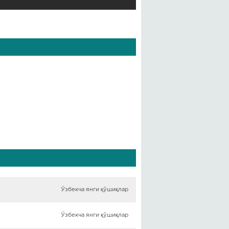
Ўзбекча янги қўшиқлар
Ўзбекча янги қўшиқлар