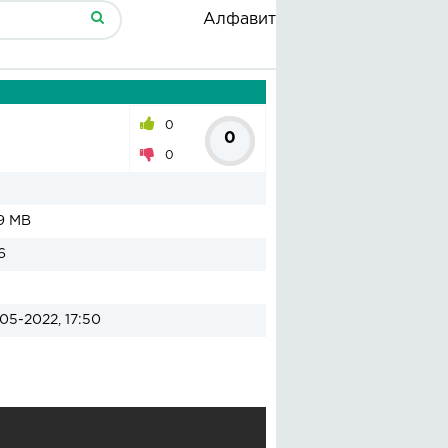
Алфавит
0
0
0
9 MB
6
05-2022, 17:50