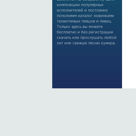
композиции популярных
исполнителей и постоянно
пополняем каталог новинками
талантливых певцов и певиц.
Только здесь вы можете
бесплатно и без регистрации
скачать или прослушать любой
хит или свежую песню кумира.
По