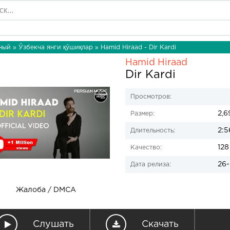
ный
»
Ўзбекча янги қўшиқлар
» Hamid Hiraad - Dir Kardi
Hamid Hiraad
Dir Kardi
Просмотров:
2,6
Размер:
2:5
Длительность:
128
Качество:
26-
Дата релиза:
Жалоба / DMCA
Слушать
Скачать