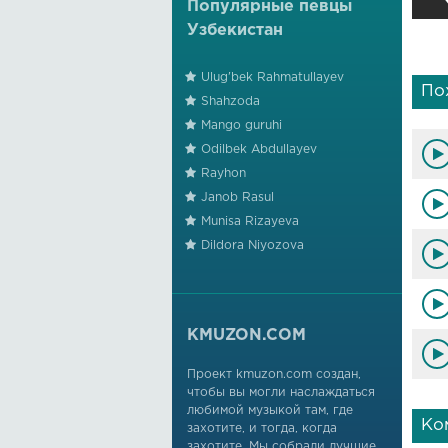
Популярные певцы
Узбекистан
Ulug'bek Rahmatullayev
По
Shahzoda
Mango guruhi
Odilbek Abdullayev
Rayhon
Janob Rasul
Munisa Rizayeva
Dildora Niyozova
KMUZON.COM
Проект kmuzon.com создан,
чтобы вы могли наслаждаться
любимой музыкой там, где
Ко
захотите, и тогда, когда
захотите. Мы собрали лучшие