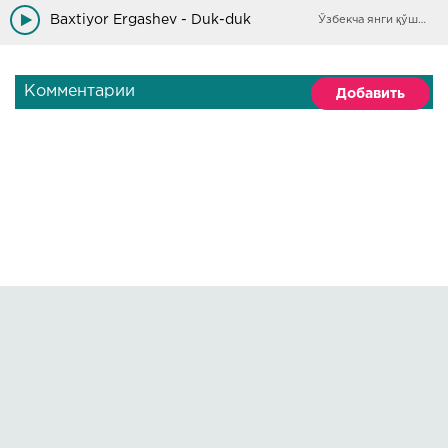
Bolajonim shirin jonim
Baxtiyor Ergashev - Duk-duk
Ўзбекча янги қўшиқлар
Ko'z tikarman yo'llaringa mehribonim
Комментарии
Добавить
Правообладателям
О сайте
По всем вопросам пишите на:
kmuzoncom@mail.ru