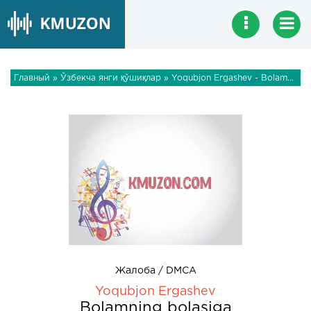
Главный
»
Ўзбекча янги қўшиқлар
» Yoqubjon Ergashev - Bolamning bolasiga
Жалоба / DMCA
Yoqubjon Ergashev
Bolamning bolasiga