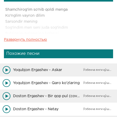
Shamchirog'im so'nib qoldi menga
Ko'nglim vayron dilim
Sarsondir mening
Sog'indim men seni juda sog'indim
Bolajonim bolamning bolasini
Развернуть полностью
Qo'l cho'zarman qo'lim hech
Yetmas senga ohu zorimni dod
Похожие песни
Aytayin kimga
She'r bitarman senga atab bolajon
Shirin hayot tilab sening joninga
Yoqubjon Ergashev - Askar
Ўзбекча янги қўшиқлар
Qo'shig'imni senga tilab bolajon
Yoqubjon Ergashev - Qaro ko'zlaring
Ўзбекча янги қўшиқлар
Bolajonim bolamning bolasiga
Bolajonim shirin jonim
Doston Ergashev - Bir qop pul (cover)
Ўзбекча янги қўшиқлар
Ko'z tikarman yo'llaringa mehribonim
Doston Ergashev - Netay
Ўзбекча янги қўшиқлар
Bolajonim bolamning bolasiga