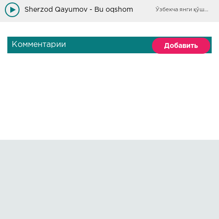
Qo'rqaman Alloh
Sherzod Qayumov - Bu oqshom
Ўзбекча янги қўшиқлар
Комментарии
Добавить
Правообладателям
О сайте
По всем вопросам пишите на:
kmuzoncom@mail.ru