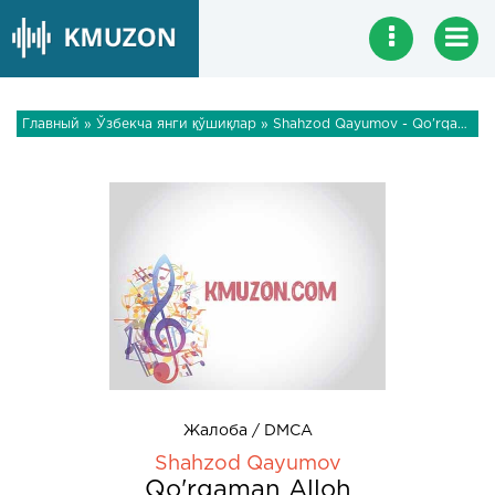
Главный
»
Ўзбекча янги қўшиқлар
» Shahzod Qayumov - Qo'rqaman Alloh
Жалоба / DMCA
Shahzod Qayumov
Qo'rqaman Alloh