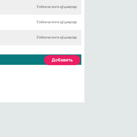
Ўзбекча янги қўшиқлар
Ўзбекча янги қўшиқлар
Ўзбекча янги қўшиқлар
Добавить