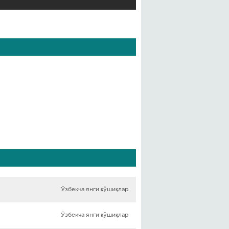
Ўзбекча янги қўшиқлар
Ўзбекча янги қўшиқлар