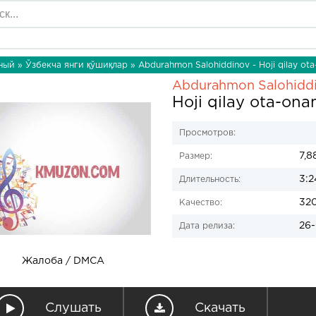
ный
»
Ўзбекча янги қўшиқлар
» Abdurahmon Salohiddinov - Hoji qilay ot
Abdurahmon Salohidd
Hoji qilay ota-ona
Просмотров:
7,8
Размер:
3:2
Длительность:
32
Качество:
26-
Дата релиза:
Жалоба / DMCA
Слушать
Скачать