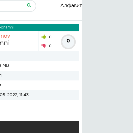
Алфавит
a-onamni
inov
0
0
mni
0
8 MB
4
0
05-2022, 11:43