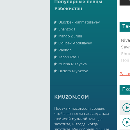
Популярные певцы
Узбекистан
Ulug'bek Rahmatullayev
Те
Shahzoda
Mango guruhi
Niya
Odilbek Abdullayev
Sevg
Rayhon
Shud
Janob Rasul
Hoji
Munisa Rizayeva
Dildora Niyozova
Разв
Ular
Arm
Nasi
По
Hoji
KMUZON.COM
Bir
Проект kmuzon.com создан,
чтобы вы могли наслаждаться
Fari
любимой музыкой там, где
Ular
захотите, и тогда, когда
Hoji
захотите. Мы собрали лучшие