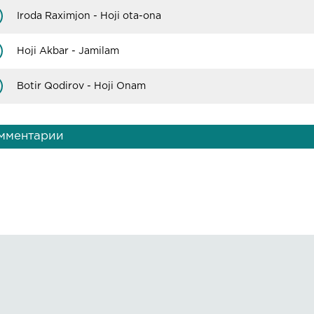
Iroda Raximjon - Hoji ota-ona
 qilsam ikki panohim
irgil ey barcha gunohim
Hoji Akbar - Jamilam
an bitta o'tinchim Allohim
 qilay ota onamni
Botir Qodirov - Hoji Onam
мментарии
Правообладателям
О сайте