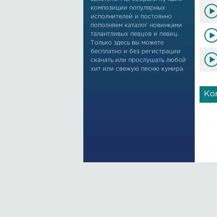
композиции популярных
исполнителей и постоянно
Rozi
пополняем каталог новинками
Kech
талантливых певцов и певиц.
Send
Только здесь вы можете
Hoji
бесплатно и без регистрации
скачать или прослушать любой
хит или свежую песню кумира.
Ко