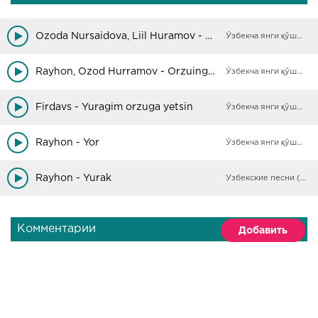
Ozoda Nursaidova, Liil Huramov - Million
Ўзбекча янги қўшиқлар
Rayhon, Ozod Hurramov - Orzuinga ishon
Ўзбекча янги қўшиқлар
Firdavs - Yuragim orzuga yetsin
Ўзбекча янги қўшиқлар
Rayhon - Yor
Ўзбекча янги қўшиқлар
Rayhon - Yurak
Узбекские песни (Архив)
Комментарии
Добавить