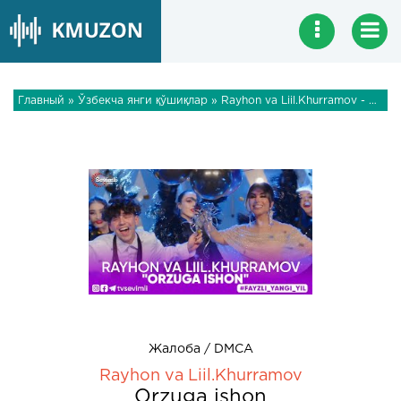
Главный
»
Ўзбекча янги қўшиқлар
» Rayhon va Liil.Khurramov - Orzuga ishon
Жалоба / DMCA
Rayhon va Liil.Khurramov
Orzuga ishon