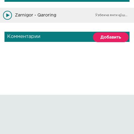
Zarnigor - Qaroring
Ўзбекча янги қўшиқлар
Комментарии
Добавить
Правообладателям
О сайте
По всем вопросам пишите на:
kmuzoncom@mail.ru