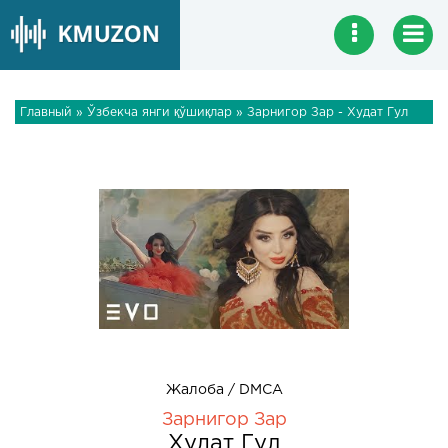
Главный
»
Ўзбекча янги қўшиқлар
» Зарнигор Зар - Худат Гул
Жалоба / DMCA
Зарнигор Зар
Худат Гул