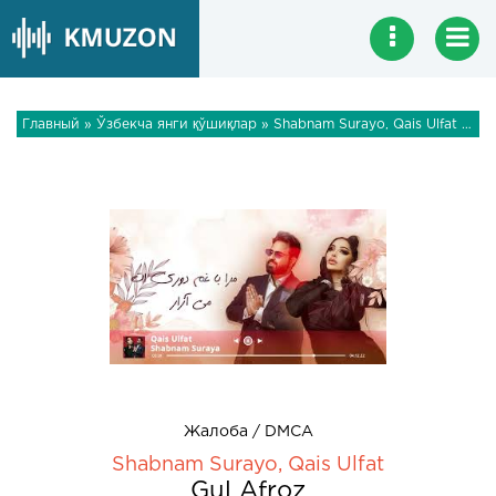
Главный
»
Ўзбекча янги қўшиқлар
» Shabnam Surayo, Qais Ulfat - Gul Afroz
Жалоба / DMCA
Shabnam Surayo, Qais Ulfat
Gul Afroz