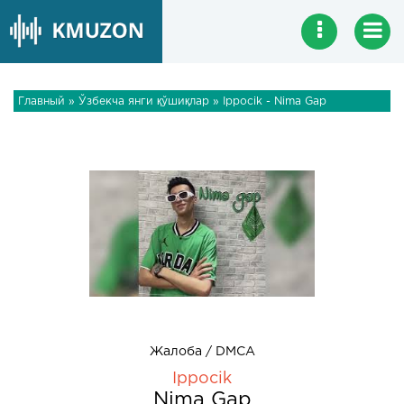
Главный
»
Ўзбекча янги қўшиқлар
» Ippocik - Nima Gap
Жалоба / DMCA
Ippocik
Nima Gap