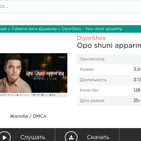
ный
»
Ўзбекча янги қўшиқлар
» DiyorShox - Opo shuni apparing
DiyorShox
Opo shuni appari
Просмотров:
3,0
Размер:
3:1
Длительность:
128
Качество:
25-
Дата релиза:
Жалоба / DMCA
Слушать
Скачать