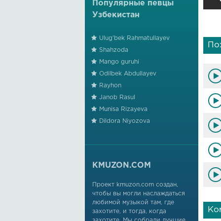
Популярные певцы
Узбекистан
Ulug'bek Rahmatullayev
По
Shahzoda
Mango guruhi
Odilbek Abdullayev
Rayhon
Janob Rasul
Munisa Rizayeva
Dildora Niyozova
KMUZON.COM
Проект kmuzon.com создан,
чтобы вы могли наслаждаться
любимой музыкой там, где
Ко
захотите, и тогда, когда
захотите. Мы собрали лучшие