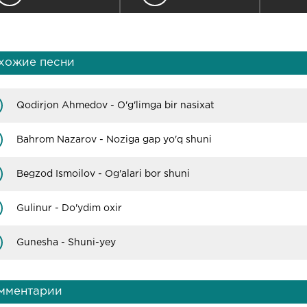
хожие песни
Qodirjon Ahmedov - O'g'limga bir nasixat
Bahrom Nazarov - Noziga gap yo'q shuni
Begzod Ismoilov - Og'alari bor shuni
Gulinur - Do'ydim oxir
Gunesha - Shuni-yey
мментарии