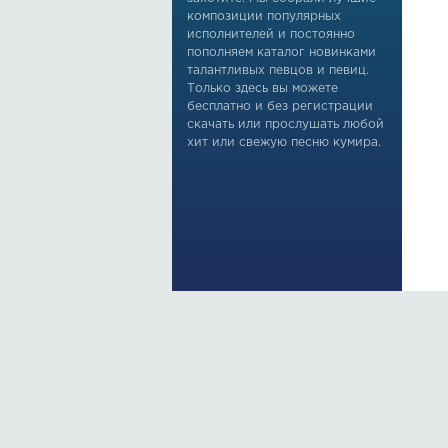
композиции популярных
исполнителей и постоянно
пополняем каталог новинками
талантливых певцов и певиц.
Только здесь вы можете
бесплатно и без регистрации
скачать или прослушать любой
хит или свежую песню кумира.
По