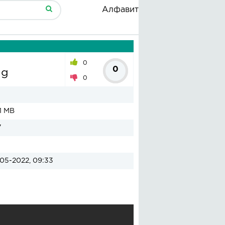
Алфавит
0
0
ng
0
1 MB
7
05-2022, 09:33