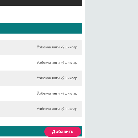
Ўзбекча янги қўшиқлар
Ўзбекча янги қўшиқлар
Ўзбекча янги қўшиқлар
Ўзбекча янги қўшиқлар
Ўзбекча янги қўшиқлар
Добавить