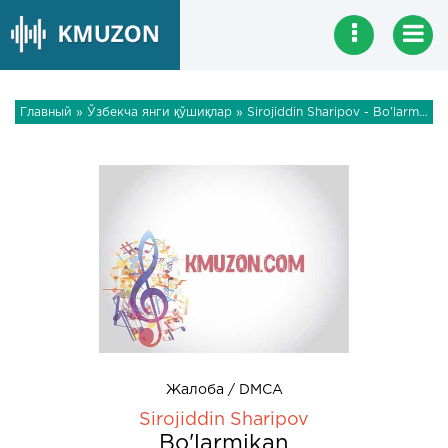
Главный
»
Ўзбекча янги қўшиқлар
» Sirojiddin Sharipov - Bo'larmikan
Жалоба / DMCA
Sirojiddin Sharipov
Bo'larmikan