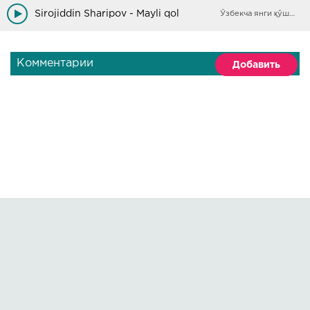
Maniki bo'larmikan
Sirojiddin Sharipov - Mayli qol
Ўзбекча янги қўшиқлар
Комментарии
Добавить
Правообладателям
О сайте
По всем вопросам пишите на:
kmuzoncom@mail.ru