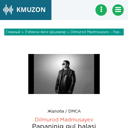
Главный
»
Ўзбекча янги қўшиқлар
» Dilmurod Madmusayev - Papaninig gul balasi
Жалоба / DMCA
Dilmurod Madmusayev
Papaninig gul balasi