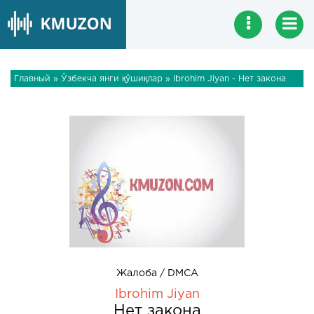
Главный
»
Ўзбекча янги қўшиқлар
» Ibrohim Jiyan - Нет закона
Жалоба / DMCA
Ibrohim Jiyan
Нет закона