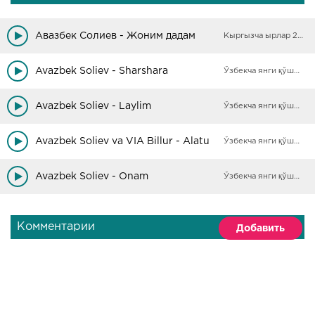
Авазбек Солиев - Жоним дадам
Кыргызча ырлар 2025
Avazbek Soliev - Sharshara
Ўзбекча янги қўшиқлар
Avazbek Soliev - Laylim
Ўзбекча янги қўшиқлар
Avazbek Soliev va VIA Billur - Alatu
Ўзбекча янги қўшиқлар
Avazbek Soliev - Onam
Ўзбекча янги қўшиқлар
Комментарии
Добавить