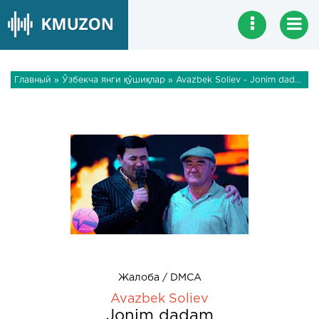
Главный
»
Ўзбекча янги қўшиқлар
» Avazbek Soliev - Jonim dadam
Жалоба / DMCA
Avazbek Soliev
Jonim dadam