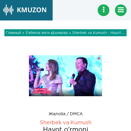
Главный
»
Ўзбекча янги қўшиқлар
» Sherbek va Kumush - Hayot o'rmoni
Жалоба / DMCA
Sherbek va Kumush
Hayot o'rmoni