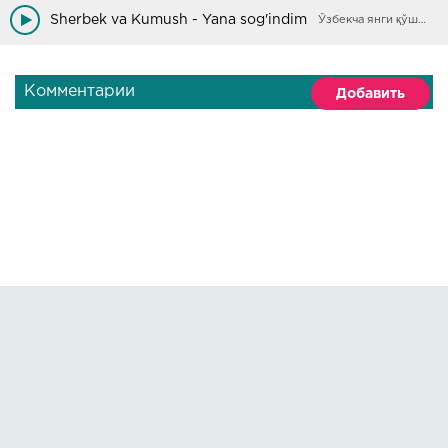
O'rmoniga kirib qo'ydik hayotning
Sherbek va Kumush - Yana sog'indim
Ўзбекча янги қўшиқлар
Комментарии
Добавить
Правообладателям
О сайте
По всем вопросам пишите на:
kmuzoncom@mail.ru