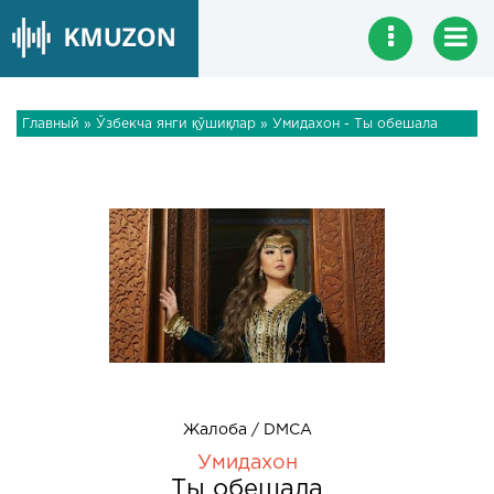
Главный
»
Ўзбекча янги қўшиқлар
» Умидахон - Ты обешала
Жалоба / DMCA
Умидахон
Ты обешала