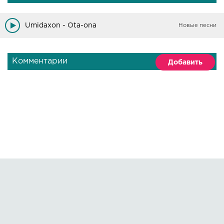
Umidaxon - Ota-ona
Новые песни
Комментарии
Добавить
Правообладателям
О сайте
По всем вопросам пишите на:
kmuzoncom@mail.ru