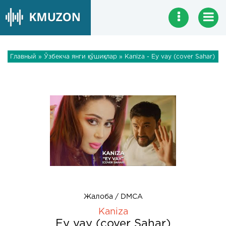
Главный
»
Ўзбекча янги қўшиқлар
» Kaniza - Ey vay (cover Sahar)
Жалоба / DMCA
Kaniza
Ey vay (cover Sahar)