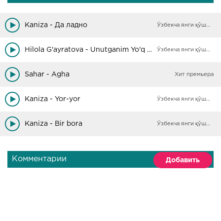
Kaniza - Да ладно
Ўзбекча янги қўшиқлар
Hilola G'ayratova - Unutganim Yo'q (Cover Sahar)
Ўзбекча янги қўшиқлар
Sahar - Agha
Хит премьера
Kaniza - Yor-yor
Ўзбекча янги қўшиқлар
Kaniza - Bir bora
Ўзбекча янги қўшиқлар
Комментарии
Добавить