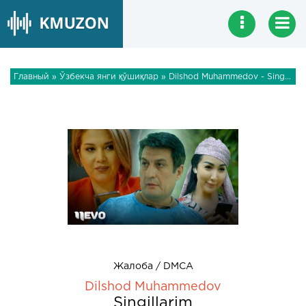
Главный
»
Ўзбекча янги қўшиқлар
» Dilshod Muhammedov - Singillarim
Жалоба / DMCA
Dilshod Muhammedov
Singillarim