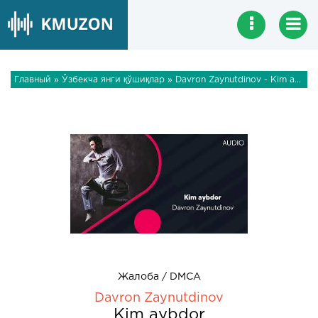
Главный
»
Ўзбекча янги қўшиқлар
» Davron Zaynutdinov - Kim aybdor
Жалоба / DMCA
Davron Zaynutdinov
Kim aybdor