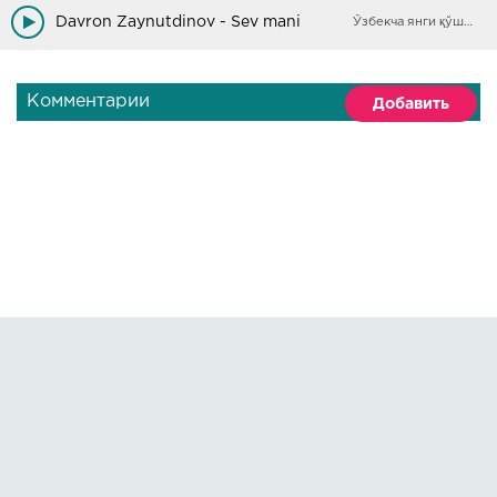
Aybni faqat mendan izlamasdan
Davron Zaynutdinov - Sev mani
Ўзбекча янги қўшиқлар
Ber o'zingga savol
Takror va takror kim aybdor
Aytgin kim aybdor
Комментарии
Добавить
Правообладателям
О сайте
По всем вопросам пишите на:
kmuzoncom@mail.ru