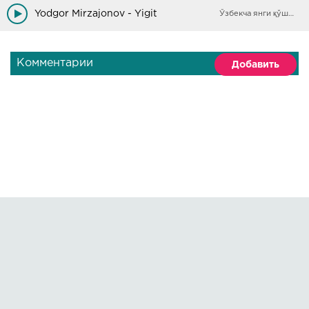
Maktabda edim juda ham sho'xroq
Yodgor Mirzajonov - Yigit
Ўзбекча янги қўшиқлар
Комментарии
Добавить
Правообладателям
О сайте
По всем вопросам пишите на:
kmuzoncom@mail.ru