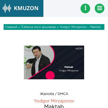
Главный
»
Ўзбекча янги қўшиқлар
» Yodgor Mirzajonov - Maktab
Жалоба / DMCA
Yodgor Mirzajonov
Maktab