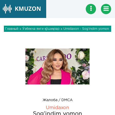
Главный
»
Ўзбекча янги қўшиқлар
» Umidaxon - Sog’indim yomon
Жалоба / DMCA
Umidaxon
Sog’indim yomon