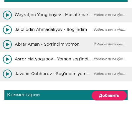
G'ayratjon Yangiboyev - Musofir dardi
Ўзбекча янги қўшиқлар
Jaloliddin Ahmadaliyev - Sog'indim
Ўзбекча янги қўшиқлар
Abrar Aman - Sog'indim yomon
Ўзбекча янги қўшиқлар
Asror Matyoqubov - Yomon sog'indim
Ўзбекча янги қўшиқлар
Javohir Qahhorov - Sog'indim yomon
Ўзбекча янги қўшиқлар
Комментарии
Добавить