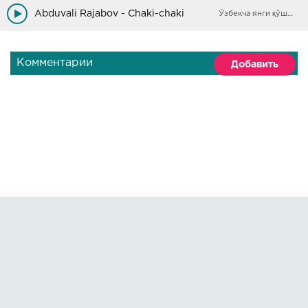
Abduvali Rajabov - Chaki-chaki
Ўзбекча янги қўшиқлар
Комментарии
Добавить
Правообладателям
О сайте
По всем вопросам пишите на:
kmuzoncom@mail.ru