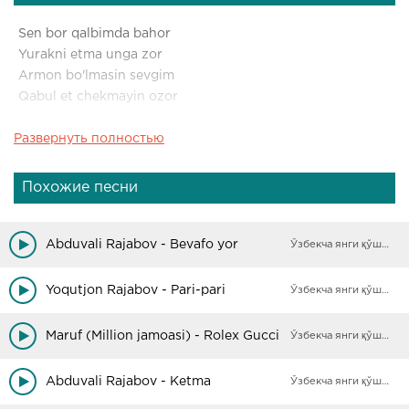
Sen bor qalbimda bahor
Yurakni etma unga zor
Armon bo'lmasin sevgim
Qabul et chekmayin ozor
Развернуть полностью
Sen bor qalbimda bahor
Yurakni etma unga zor
Armon bo'lmasin sevgim
Похожие песни
Qabul et chekmayin ozor
Qabul et bu sevgim
Abduvali Rajabov - Bevafo yor
Ўзбекча янги қўшиқлар
Qabul et bu mehrim
Qabul et bu dilni
Yoqutjon Rajabov - Pari-pari
Ўзбекча янги қўшиқлар
Sarobga tashlama meni
Maruf (Million jamoasi) - Rolex Gucci
Ўзбекча янги қўшиқлар
Abduvali Rajabov - Ketma
Ўзбекча янги қўшиқлар