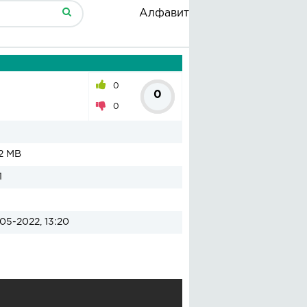
Алфавит
0
0
0
2 MB
1
05-2022, 13:20