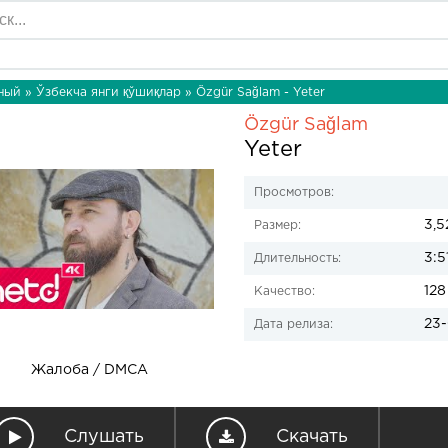
ный
»
Ўзбекча янги қўшиқлар
» Özgür Sağlam - Yeter
Özgür Sağlam
Yeter
Просмотров:
3,5
Размер:
3:5
Длительность:
128
Качество:
23-
Дата релиза:
Жалоба / DMCA
Слушать
Скачать