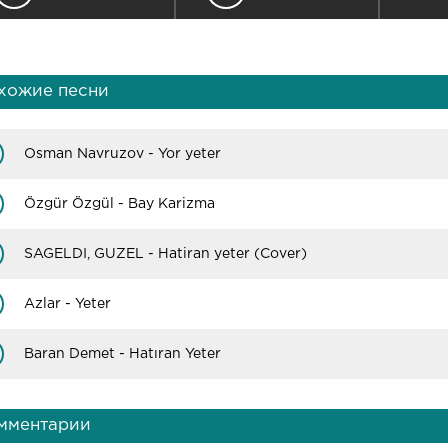
хожие песни
Osman Navruzov - Yor yeter
Özgür Özgül - Bay Karizma
SAGELDI, GUZEL - Hatiran yeter (Cover)
Azlar - Yeter
Baran Demet - Hatıran Yeter
мментарии