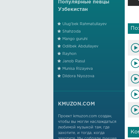
Популярные певцы
Узбекистан
Ulug'bek Rahmatullayev
По
Shahzoda
Mango guruhi
Odilbek Abdullayev
Rayhon
Janob Rasul
Munisa Rizayeva
Dildora Niyozova
KMUZON.COM
Проект kmuzon.com создан,
чтобы вы могли наслаждаться
любимой музыкой там, где
Ко
захотите, и тогда, когда
захотите. Мы собрали лучшие