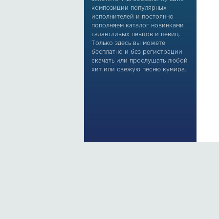
композиции популярных
исполнителей и постоянно
пополняем каталог новинками
талантливых певцов и певиц.
Только здесь вы можете
бесплатно и без регистрации
скачать или прослушать любой
хит или свежую песню кумира.
По