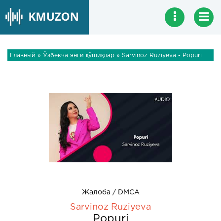
Главный
»
Ўзбекча янги қўшиқлар
» Sarvinoz Ruziyeva - Popuri
Жалоба / DMCA
Sarvinoz Ruziyeva
Popuri