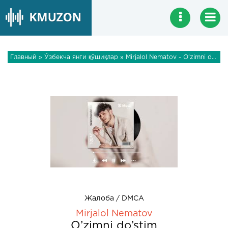
Главный
»
Ўзбекча янги қўшиқлар
» Mirjalol Nematov - O’zimni do’stim
Жалоба / DMCA
Mirjalol Nematov
O’zimni do’stim