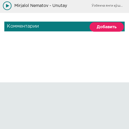
Mirjalol Nematov - Unutay
Ўзбекча янги қўшиқлар
Комментарии
Добавить
Правообладателям
О сайте
По всем вопросам пишите на:
kmuzoncom@mail.ru