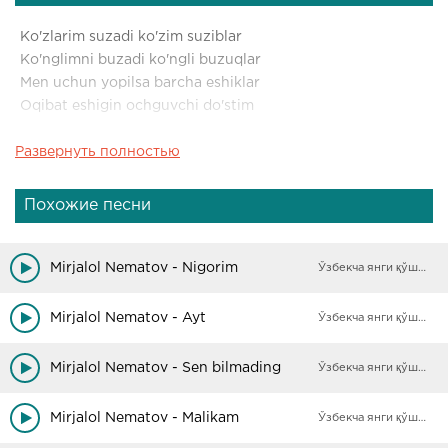
Ko'zlarim suzadi ko'zim suziblar
Ko'nglimni buzadi ko'ngli buzuqlar
Men uchun yopilsa barcha eshiklar
Oqibat eshigin ochguvchi do'stim
Развернуть полностью
Qiyomatda birga turguvchi do'stim
Tashvish kelsa ketar ishonganlarim
Yiqilsaydi deydi suyanganlari
Похожие песни
Allohim bilar san quvonganlarim
Mirjalol Nematov - Nigorim
Ўзбекча янги қўшиқлар
Mirjalol Nematov - Ayt
Ўзбекча янги қўшиқлар
Mirjalol Nematov - Sen bilmading
Ўзбекча янги қўшиқлар
Mirjalol Nematov - Malikam
Ўзбекча янги қўшиқлар