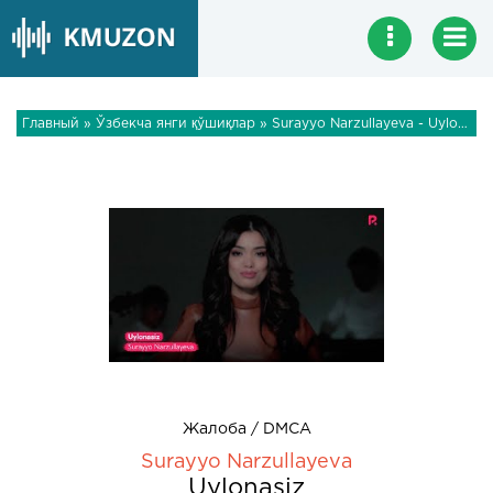
Главный
»
Ўзбекча янги қўшиқлар
» Surayyo Narzullayeva - Uylonasiz
Жалоба / DMCA
Surayyo Narzullayeva
Uylonasiz