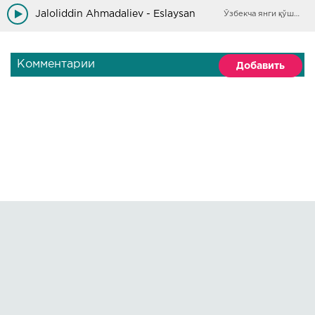
G'arib dilini har ko'yga solib
Jaloliddin Ahmadaliev - Eslaysan
Ўзбекча янги қўшиқлар
Комментарии
Добавить
Правообладателям
О сайте
По всем вопросам пишите на:
kmuzoncom@mail.ru