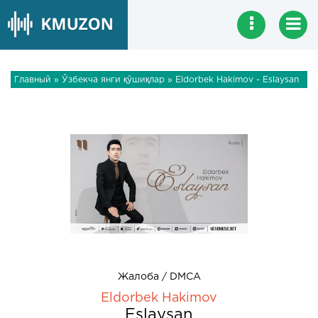
Главный
»
Ўзбекча янги қўшиқлар
» Eldorbek Hakimov - Eslaysan
Жалоба / DMCA
Eldorbek Hakimov
Eslaysan