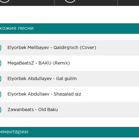
хожие песни
Elyorbek Melibayev - Qaldirg'och (Cover)
MegaBeatsZ - BAKU (Remix)
Elyorbek Abdullayev - Gal gulim
Elyorbek Abdullaev - Shaqalad qiz
Zawanbeats - Old Baku
мментарии