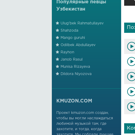
Популярные певцы
Узбекистан
Ulug'bek Rahmatullayev
По
Shahzoda
Mango guruhi
Odilbek Abdullayev
Rayhon
Janob Rasul
Munisa Rizayeva
Dildora Niyozova
KMUZON.COM
Проект kmuzon.com создан,
чтобы вы могли наслаждаться
любимой музыкой там, где
Ко
захотите, и тогда, когда
захотите. Мы собрали лучшие