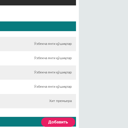
Ўзбекча янги қўшиқлар
Ўзбекча янги қўшиқлар
Ўзбекча янги қўшиқлар
Ўзбекча янги қўшиқлар
Хит премьера
Добавить