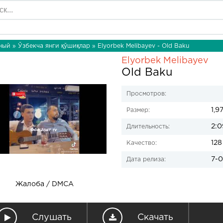
ный
»
Ўзбекча янги қўшиқлар
» Elyorbek Melibayev - Old Baku
Elyorbek Melibayev
Old Baku
Просмотров:
1,9
Размер:
2:0
Длительность:
128
Качество:
7-0
Дата релиза:
Жалоба / DMCA
Слушать
Скачать