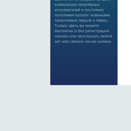
композиции популярных
исполнителей и постоянно
пополняем каталог новинками
талантливых певцов и певиц.
Только здесь вы можете
бесплатно и без регистрации
скачать или прослушать любой
хит или свежую песню кумира.
По