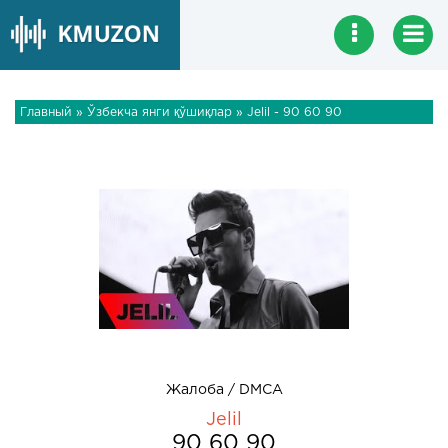
Главный
»
Ўзбекча янги қўшиқлар
» Jelil - 90 60 90
Жалоба / DMCA
Jelil
90 60 90