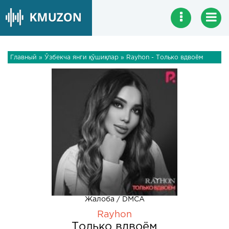
Главный
»
Ўзбекча янги қўшиқлар
» Rayhon - Только вдвоём
Жалоба / DMCA
Rayhon
Только вдвоём