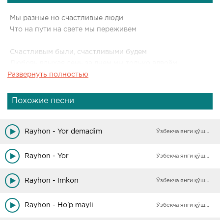
Мы разные но счастливые люди
Что на пути на свете мы переживем
Счастливым были, счастливыми будем
Любовь вдыхая день за днем мы только вдвоём
Развернуть полностью
Только Вдвоём Только Вдвоём Только Вдвоём
Похожие песни
Счастливым были, счастливыми будем
Любовь вдыхая день за днем мы только вдвоём
Rayhon - Yor demadim
Ўзбекча янги қўшиқлар
Только Вдвоём Только Вдвоём Только Вдвоём
Только Вдвоём Только Вдвоём Только Вдвоём
Rayhon - Yor
Ўзбекча янги қўшиқлар
Rayhon - Imkon
Ўзбекча янги қўшиқлар
Rayhon - Ho'p mayli
Ўзбекча янги қўшиқлар