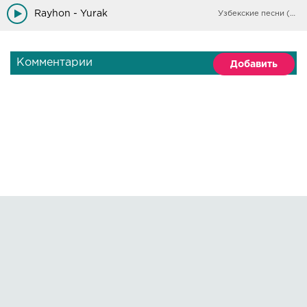
Rayhon - Yurak
Узбекские песни (Архив)
Комментарии
Добавить
Правообладателям
О сайте
По всем вопросам пишите на:
kmuzoncom@mail.ru