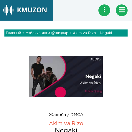
Главный
»
Ўзбекча янги қўшиқлар
» Akim va Rizo - Negaki
Жалоба / DMCA
Akim va Rizo
Negaki