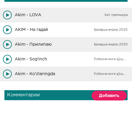
Akim - LOVA
Хит премьера
AKIM - Не гадай
Қазақша әндер 2025
Akim - Прилипаю
Қазақша әндер 2025
Akim - Sog'inch
Ўзбекча янги қўшиқлар
Akim - Ko'zlaringda
Ўзбекча янги қўшиқлар
Комментарии
Добавить