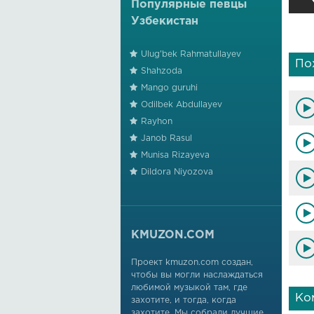
Популярные певцы
Узбекистан
Ulug'bek Rahmatullayev
По
Shahzoda
Mango guruhi
Odilbek Abdullayev
Rayhon
Janob Rasul
Munisa Rizayeva
Dildora Niyozova
KMUZON.COM
Проект kmuzon.com создан,
чтобы вы могли наслаждаться
любимой музыкой там, где
Ко
захотите, и тогда, когда
захотите. Мы собрали лучшие