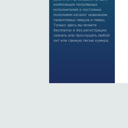
композиции популярных
исполнителей и постоянно
пополняем каталог новинками
талантливых певцов и певиц.
Только здесь вы можете
бесплатно и без регистрации
скачать или прослушать любой
хит или свежую песню кумира.
По