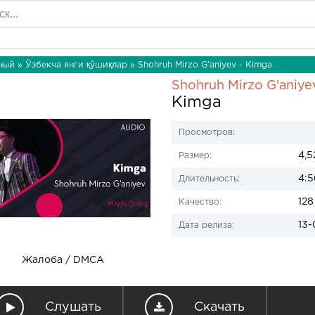
ный
»
Ўзбекча янги қўшиқлар
» Shohruh Mirzo G'aniyev - Kimga
Shohruh Mirzo G'aniye
Kimga
Просмотров:
4,5
Размер:
4:5
Длительность:
128
Качество:
13-
Дата релиза:
Жалоба / DMCA
Слушать
Скачать