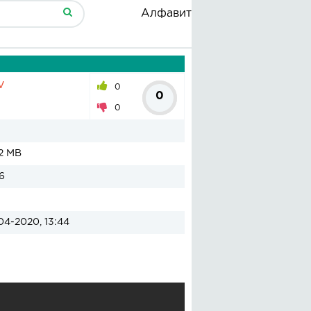
Алфавит
v
0
0
0
2 MB
6
04-2020, 13:44