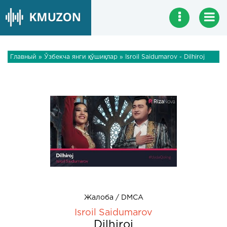
Главный
»
Ўзбекча янги қўшиқлар
» Isroil Saidumarov - Dilhiroj
Жалоба / DMCA
Isroil Saidumarov
Dilhiroj