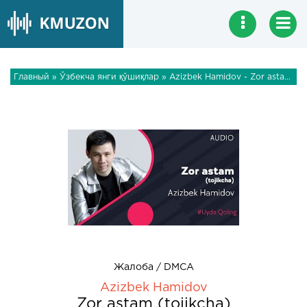
Главный
»
Ўзбекча янги қўшиқлар
» Azizbek Hamidov - Zor astam (tojikcha)
Жалоба / DMCA
Azizbek Hamidov
Zor astam (tojikcha)