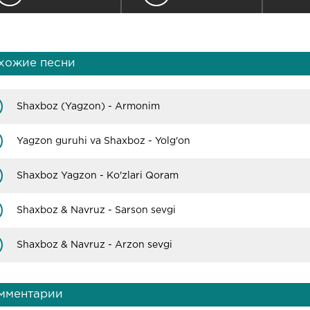
хожие песни
Shaxboz (Yagzon) - Armonim
Yagzon guruhi va Shaxboz - Yolg'on
Shaxboz Yagzon - Ko'zlari Qoram
Shaxboz & Navruz - Sarson sevgi
Shaxboz & Navruz - Arzon sevgi
мментарии