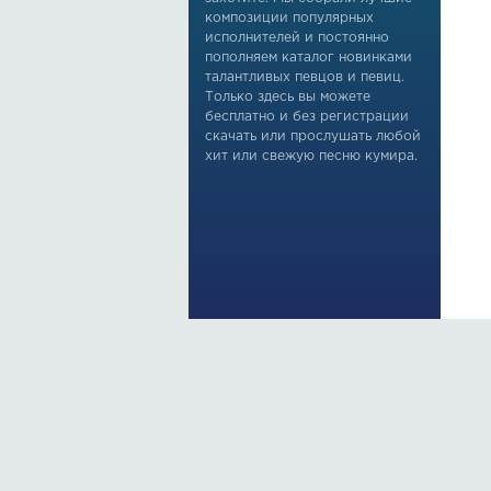
композиции популярных
исполнителей и постоянно
пополняем каталог новинками
талантливых певцов и певиц.
Только здесь вы можете
бесплатно и без регистрации
скачать или прослушать любой
хит или свежую песню кумира.
По