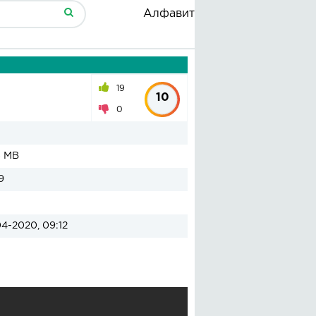
Алфавит
19
10
0
8 MB
9
04-2020, 09:12