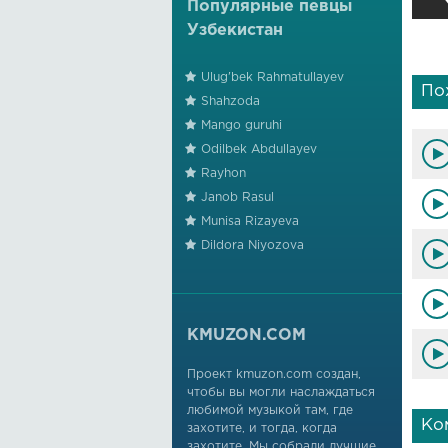
Популярные певцы
Узбекистан
Ulug'bek Rahmatullayev
По
Shahzoda
Mango guruhi
Odilbek Abdullayev
Rayhon
Janob Rasul
Munisa Rizayeva
Dildora Niyozova
KMUZON.COM
Проект kmuzon.com создан,
чтобы вы могли наслаждаться
любимой музыкой там, где
Ко
захотите, и тогда, когда
захотите. Мы собрали лучшие