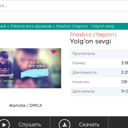
ный
»
Ўзбекча янги қўшиқлар
» Shaxboz (Yagzon) - Yolg'on sevgi
Shaxboz (Yagzon)
Yolg'on sevgi
Просмотров:
3,1
Размер:
3:2
Длительность:
128
Качество:
11-
Дата релиза:
Жалоба / DMCA
Слушать
Скачать